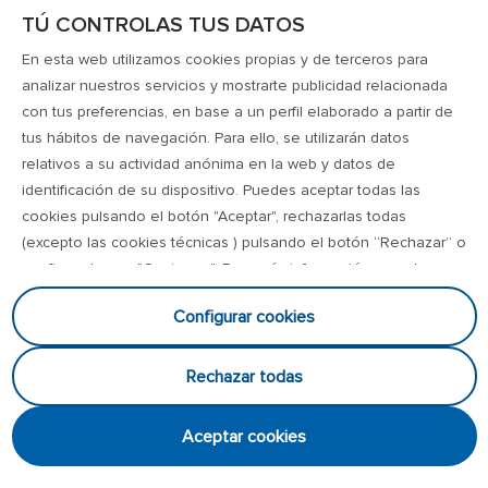
TÚ CONTROLAS TUS DATOS
En esta web utilizamos cookies propias y de terceros para
analizar nuestros servicios y mostrarte publicidad relacionada
¿Haz olvidado tu contraseña?
con tus preferencias, en base a un perfil elaborado a partir de
tus hábitos de navegación. Para ello, se utilizarán datos
relativos a su actividad anónima en la web y datos de
identificación de su dispositivo. Puedes aceptar todas las
cookies pulsando el botón "Aceptar", rechazarlas todas
(excepto las cookies técnicas ) pulsando el botón “Rechazar” o
configurarlas en "Opciones". Para más información accede a
nuestra
política de cookies
y
política de privacidad
.
Configurar cookies
Rechazar todas
Aceptar cookies